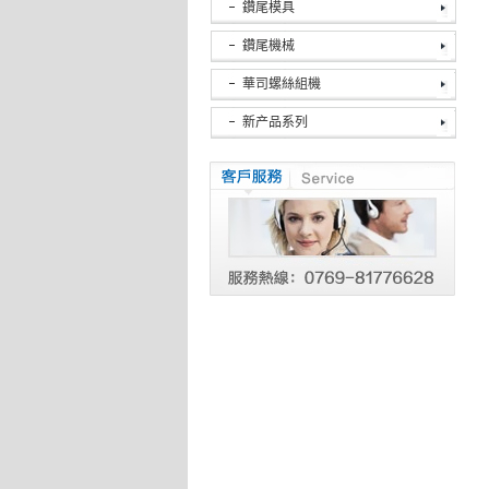
鑽尾模具
鑽尾機械
華司螺絲組機
新产品系列